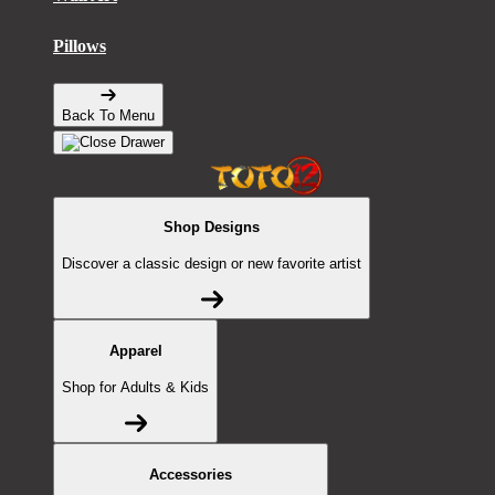
Pillows
Back To Menu
Shop Designs
Discover a classic design or new favorite artist
Apparel
Shop for Adults & Kids
Accessories