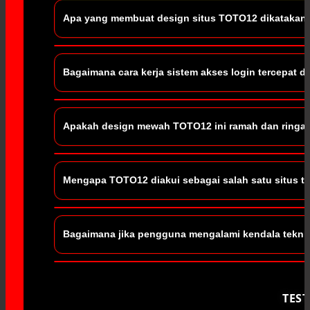
Apa yang membuat design situs TOTO12 dikataka
TOTO12 mengusung konsep visual kelas dunia dengan t
Bagaimana cara kerja sistem akses login tercepat 
dirancang khusus menggunakan teknologi UI/UX ter
sangat nyaman, tanpa visual yang membingungkan, 
halaman dimuat.
Sistem login tercepat di platform ini memanfaatkan i
Apakah design mewah TOTO12 ini ramah dan ringan 
memungkinkan pengguna masuk ke dalam akun mereka 
tidak akan mengalami kendala lag atau waktu tunggu
bersamaan.
Ya, seluruh arsitektur design dari website ini suda
Mengapa TOTO12 diakui sebagai salah satu situs tot
Meskipun memiliki visual yang tampak mewah dan pre
membebani kuota internet Anda atau membuat perfor
Platform ini menyandang predikat terbaik karena b
Bagaimana jika pengguna mengalami kendala teknis
permainan yang adil dan transparan. Selain itu, stat
lengkap, jaminan pembayaran penuh untuk setiap kem
Jika Anda mengalami kendala saat mengakses halaman
pelanggan yang profesional dan bersiaga penuh sel
TES
dengan tim support melalui fitur obrolan langsung 