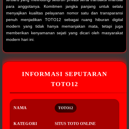
para anggotanya. Komitmen jangka panjang untuk selalu
menyajikan kualitas pelayanan nomor satu dan transparansi
penuh menjadikan TOTO12 sebagai ruang hiburan digital
modern yang tidak hanya memanjakan mata, tetapi juga
memberikan kenyamanan sejati yang dicari oleh masyarakat
modern hari ini.
INFORMASI SEPUTARAN
TOTO12
NAMA
TOTO12
KATEGORI
SITUS TOTO ONLINE