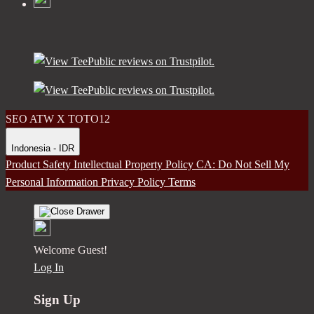
SEO ATW X TOTO12
Indonesia - IDR
Product Safety
Intellectual Property Policy
CA: Do Not Sell My
Personal Information
Privacy Policy
Terms
Welcome Guest!
Log In
Sign Up