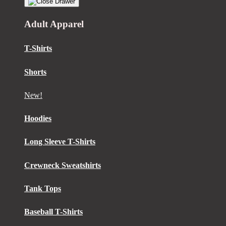
Adult Apparel
T-Shirts
Shorts
New!
Hoodies
Long Sleeve T-Shirts
Crewneck Sweatshirts
Tank Tops
Baseball T-Shirts